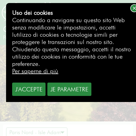
Uso dei cookies
PRENOTAZIONE
Continuando a navigare su questo sito Web
senza modificare le impostazioni, accetti
Golf de Domont Montmorency
lutilizzo di cookies o tecnologie simili per
Paris Nord - Isle Adam
- Francia
proteggere le transazioni sul nostro sito.
Chiudendo questo messaggio, accetti il nostro
utilizzo dei cookies in conformità con le tue
preferenze.
Per saperne di più
J'ACCEPTE
JE PARAMETRE
Paris Nord - Isle Adam