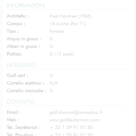
INFORMAZIONI
Architetto :
Fred Hawtree (1966)
Campo :
18 buche (Par 71)
Tipo :
Foresta
Acqua in gioco :
Sì
Alberi in gioco :
Sì
Pratica:
Sì (15 posti)
NOLEGGIO
Golf cart :
Sì
Carrello elettrico :
N/A
Carrello manuale :
Sì
CONTATTO
Email :
golf.domont@wanadoo.fr
Web :
www.golfdedomont.com/
Tel. Secrétariat :
+ 33 1 39 91 07 50
Tel. Pro-shop :
+ 33 1 39 91 07 50