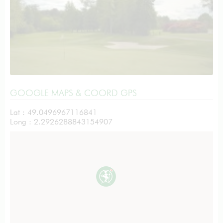
GOOGLE MAPS & COORD GPS
Lat : 49.0496967116841
Long : 2.2926288843154907