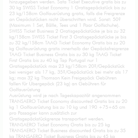
hinzugegeben werden. Sata Ticket Executive gratis bis zu
30 kg SWISS Ticket Economy 1 Gratisgepäckstück bis zu
23 kg/158cm Golfausrüstung gratis, falls die Freigrenze
an Gepäckstücken nicht überschritten wird. Sonst: 50?
(Maximum 1 Set, Bälle, Tees und 1 Paar Golfschuhe).
SWISS Ticket Business 2 Gratisgepäckstücke je bis zu 32
kg/158cm SWISS Ticket First 3 Gratisgepäckstücke je bis
zu 32 kg/158cm TAAG Ticket Economy Gratis bis zu 20
kg Golfausrüstung gratis innerhalb der Gepäcksfreigrenze
TAAG Ticket Business Gratis bis zu 30 kg TAAG Ticket
First Gratis bis zu 40 kg Tap Portugal nur 1
Gratisgepäckstück max 23 kg/158cm 20?/Gepäckstück
bei weniger als 17 kg, 35?/Gepäckstück bei mehr als 17
kg; max 32 kg Thomson Kein Freigepäck Gebühren
fallen für Übergepäck (23 kg) an Gebühren für
Golfausrüstung
Ausrüstung wird je nach Tageskapazität angenommen
TRANSAERO Ticket Economy discounted Gratis bis zu 20
kg 1 Golfausrüstung bis zu 10 kg und 190 +75+65 cm
pro Passagier kann zusätzlich zur
Gratisgepäckstückgrenze transportiert werden.
TRANSAERO Ticket Economy Gratis bis zu 25 kg
TRANSAERO Ticket Business discounted Gratis bis zu 35
kg TRANSAERO Ticket Business Gratis bis zu 45 kg