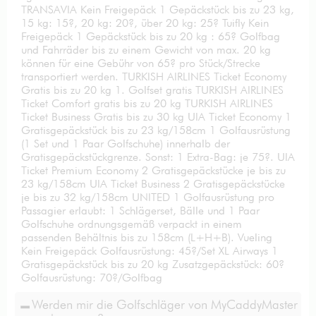
TRANSAVIA Kein Freigepäck 1 Gepäckstück bis zu 23 kg,
15 kg: 15?, 20 kg: 20?, über 20 kg: 25? Tuifly Kein
Freigepäck 1 Gepäckstück bis zu 20 kg : 65? Golfbag
und Fahrräder bis zu einem Gewicht von max. 20 kg
können für eine Gebühr von 65? pro Stück/Strecke
transportiert werden. TURKISH AIRLINES Ticket Economy
Gratis bis zu 20 kg 1. Golfset gratis TURKISH AIRLINES
Ticket Comfort gratis bis zu 20 kg TURKISH AIRLINES
Ticket Business Gratis bis zu 30 kg UIA Ticket Economy 1
Gratisgepäckstück bis zu 23 kg/158cm 1 Golfausrüstung
(1 Set und 1 Paar Golfschuhe) innerhalb der
Gratisgepäckstückgrenze. Sonst: 1 Extra-Bag: je 75?. UIA
Ticket Premium Economy 2 Gratisgepäckstücke je bis zu
23 kg/158cm UIA Ticket Business 2 Gratisgepäckstücke
je bis zu 32 kg/158cm UNITED 1 Golfausrüstung pro
Passagier erlaubt: 1 Schlägerset, Bälle und 1 Paar
Golfschuhe ordnungsgemäß verpackt in einem
passenden Behältnis bis zu 158cm (L+H+B). Vueling
Kein Freigepäck Golfausrüstung: 45?/Set XL Airways 1
Gratisgepäckstück bis zu 20 kg Zusatzgepäckstück: 60?
Golfausrüstung: 70?/Golfbag
Werden mir die Golfschläger von MyCaddyMaster