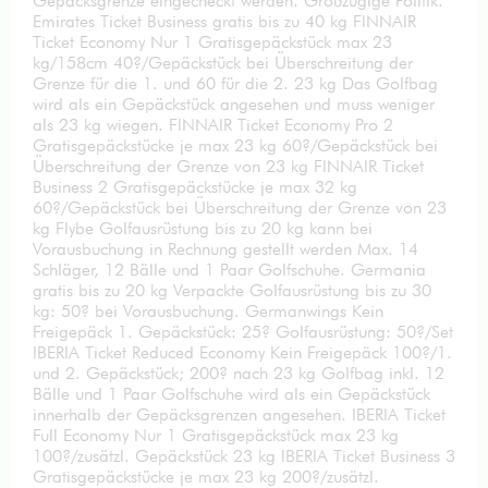
Gepäcksgrenze eingecheckt werden. Großzügige Politik.
Emirates Ticket Business gratis bis zu 40 kg FINNAIR
Ticket Economy Nur 1 Gratisgepäckstück max 23
kg/158cm 40?/Gepäckstück bei Überschreitung der
Grenze für die 1. und 60 für die 2. 23 kg Das Golfbag
wird als ein Gepäckstück angesehen und muss weniger
als 23 kg wiegen. FINNAIR Ticket Economy Pro 2
Gratisgepäckstücke je max 23 kg 60?/Gepäckstück bei
Überschreitung der Grenze von 23 kg FINNAIR Ticket
Business 2 Gratisgepäckstücke je max 32 kg
60?/Gepäckstück bei Überschreitung der Grenze von 23
kg Flybe Golfausrüstung bis zu 20 kg kann bei
Vorausbuchung in Rechnung gestellt werden Max. 14
Schläger, 12 Bälle und 1 Paar Golfschuhe. Germania
gratis bis zu 20 kg Verpackte Golfausrüstung bis zu 30
kg: 50? bei Vorausbuchung. Germanwings Kein
Freigepäck 1. Gepäckstück: 25? Golfausrüstung: 50?/Set
IBERIA Ticket Reduced Economy Kein Freigepäck 100?/1.
und 2. Gepäckstück; 200? nach 23 kg Golfbag inkl. 12
Bälle und 1 Paar Golfschuhe wird als ein Gepäckstück
innerhalb der Gepäcksgrenzen angesehen. IBERIA Ticket
Full Economy Nur 1 Gratisgepäckstück max 23 kg
100?/zusätzl. Gepäckstück 23 kg IBERIA Ticket Business 3
Gratisgepäckstücke je max 23 kg 200?/zusätzl.