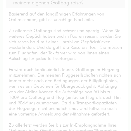
meinem eigenen Golfbag reise?
Basierend auf den langjährigen Erfahrungen von
Golfreisenden, gibt es unzählige Nachteile.
Zu allererst: Golfbags sind schwer und sperrig. Wenn Sie
weiteres Gepäck haben und in Paaren reisen, werden Sie
sich schon bald mit einer Unzahl an Gepäckstücken
wiederfinden. Und da geht die Reise erst los - Sie müssen
zum Flughafen, der Taxifahrer wird von Ihnen einen
Aufschlag für jedes Teil verlangen.
Es wird auch kontinuierlich teurer, Golfbags im Flugzeug
mitzunehmen. Die meisten Fluggesellschaften richten sich
immer mehr nach den Bedingungen der Billigfluglinien,
wenn es um Gebühren für Übergepäck geht. Abhängig
von der Airline können die Aufschläge von 50 bis zu
100? pro Golfbag und Flug (einfacher Flug als auch Hin-
und Rückflug) ausmachen. Da die Transportkapazitäten
der Flugzeuge nicht unendlich sind, wird fallweise auch
eine vorherige Anmeldung der Mitnahme gefordert.
Zu allerletzt werden Sie bis zur In-Empfangnahme Ihres
Golfbags beim Gepäcksband für sperriges/übergroßes