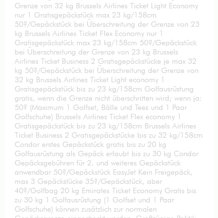
Grenze von 32 kg Brussels Airlines Ticket Light Economy
nur 1 Gratisgepäckstück max 23 kg/158cm
50?/Gepäckstück bei Überschreitung der Grenze von 23
kg Brussels Airlines Ticket Flex Economy nur 1
Gratisgepäckstück max 23 kg/158cm 50?/Gepäckstück
bei Überschreitung der Grenze von 23 kg Brussels
Airlines Ticket Business 2 Gratisgepäckstücke je max 32
kg 50?/Gepäckstück bei Überschreitung der Grenze von
32 kg Brussels Airlines Ticket Light economy 1
Gratisgepäckstück bis zu 23 kg/158cm Golfausrüstung
gratis, wenn die Grenze nicht überschritten wird; wenn ja:
50? (Maximum 1 Golfset, Bälle und Tees und 1 Paar
Golfschuhe) Brussels Airlines Ticket Flex economy 1
Gratisgepäckstück bis zu 23 kg/158cm Brussels Airlines
Ticket Business 2 Gratisgepäckstücke bis zu 32 kg/158cm
Condor erstes Gepäckstück gratis bis zu 20 kg
Golfausrüstung als Gepäck erlaubt bis zu 30 kg Condor
Gepäcksgebühren für 2. und weiteres Gepäckstück
anwendbar 50?/Gepäckstück EasyJet Kein Freigepäck,
max 3 Gepäckstücke 35?/Gepäckstück, aber
40?/Golfbag 20 kg Emirates Ticket Economy Gratis bis
zu 30 kg 1 Golfausrüstung (1 Golfset und 1 Paar
Golfschuhe) können zusätzlich zur normalen