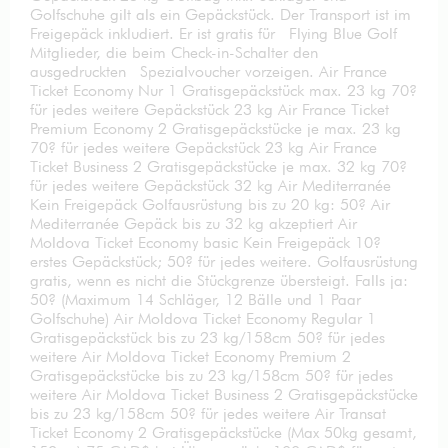
Golfschuhe gilt als ein Gepäckstück. Der Transport ist im
Freigepäck inkludiert. Er ist gratis für Flying Blue Golf
Mitglieder, die beim Check-in-Schalter den
ausgedruckten Spezialvoucher vorzeigen. Air France
Ticket Economy Nur 1 Gratisgepäckstück max. 23 kg 70?
für jedes weitere Gepäckstück 23 kg Air France Ticket
Premium Economy 2 Gratisgepäckstücke je max. 23 kg
70? für jedes weitere Gepäckstück 23 kg Air France
Ticket Business 2 Gratisgepäckstücke je max. 32 kg 70?
für jedes weitere Gepäckstück 32 kg Air Mediterranée
Kein Freigepäck Golfausrüstung bis zu 20 kg: 50? Air
Mediterranée Gepäck bis zu 32 kg akzeptiert Air
Moldova Ticket Economy basic Kein Freigepäck 10?
erstes Gepäckstück; 50? für jedes weitere. Golfausrüstung
gratis, wenn es nicht die Stückgrenze übersteigt. Falls ja:
50? (Maximum 14 Schläger, 12 Bälle und 1 Paar
Golfschuhe) Air Moldova Ticket Economy Regular 1
Gratisgepäckstück bis zu 23 kg/158cm 50? für jedes
weitere Air Moldova Ticket Economy Premium 2
Gratisgepäckstücke bis zu 23 kg/158cm 50? für jedes
weitere Air Moldova Ticket Business 2 Gratisgepäckstücke
bis zu 23 kg/158cm 50? für jedes weitere Air Transat
Ticket Economy 2 Gratisgepäckstücke (Max 50kg gesamt,