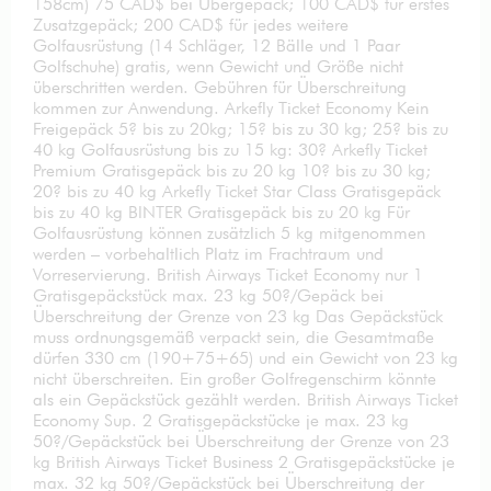
158cm) 75 CAD$ bei Übergepäck; 100 CAD$ für erstes
Zusatzgepäck; 200 CAD$ für jedes weitere
Golfausrüstung (14 Schläger, 12 Bälle und 1 Paar
Golfschuhe) gratis, wenn Gewicht und Größe nicht
überschritten werden. Gebühren für Überschreitung
kommen zur Anwendung. Arkefly Ticket Economy Kein
Freigepäck 5? bis zu 20kg; 15? bis zu 30 kg; 25? bis zu
40 kg Golfausrüstung bis zu 15 kg: 30? Arkefly Ticket
Premium Gratisgepäck bis zu 20 kg 10? bis zu 30 kg;
20? bis zu 40 kg Arkefly Ticket Star Class Gratisgepäck
bis zu 40 kg BINTER Gratisgepäck bis zu 20 kg Für
Golfausrüstung können zusätzlich 5 kg mitgenommen
werden – vorbehaltlich Platz im Frachtraum und
Vorreservierung. British Airways Ticket Economy nur 1
Gratisgepäckstück max. 23 kg 50?/Gepäck bei
Überschreitung der Grenze von 23 kg Das Gepäckstück
muss ordnungsgemäß verpackt sein, die Gesamtmaße
dürfen 330 cm (190+75+65) und ein Gewicht von 23 kg
nicht überschreiten. Ein großer Golfregenschirm könnte
als ein Gepäckstück gezählt werden. British Airways Ticket
Economy Sup. 2 Gratisgepäckstücke je max. 23 kg
50?/Gepäckstück bei Überschreitung der Grenze von 23
kg British Airways Ticket Business 2 Gratisgepäckstücke je
max. 32 kg 50?/Gepäckstück bei Überschreitung der