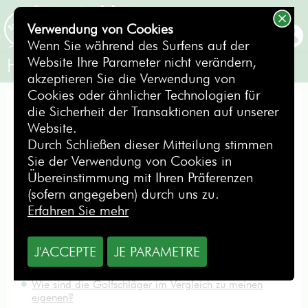
Verwendung von Cookies
BUCHEN
Wenn Sie während des Surfens auf der
Website Ihre Parameter nicht verändern,
Häufig gestellte Fragen
akzeptieren Sie die Verwendung von
Cookies oder ähnlicher Technologien für
Wie kann ich die Reservierung stornieren?
die Sicherheit der Transaktionen auf unserer
Was sind die größten Nachteile, wenn ich mit meinem
Website.
eigenen Golfbag reise?
Durch Schließen dieser Mitteilung stimmen
Wo kann ich meine Golfschläger abholen, wenn ich sie
Sie der Verwendung von Cookies in
online gebucht habe?
Übereinstimmung mit Ihren Präferenzen
Welche Gebühren verlangen die Fluggesellschaften bei
(sofern angegeben) durch uns zu.
Übergepäck?
Erfahren Sie mehr
Werden mir die Golfschläger von MyCaddyMaster
auch passen?
How do I know if my reservation has been confirmed?
J'ACCEPTE
JE PARAMETRE
Welche Dokumente muss ich bei der Abholung meines
Golfbags vorweisen?
Wie sind die Golfschläger im Vergleich zu meinen
eigenen?