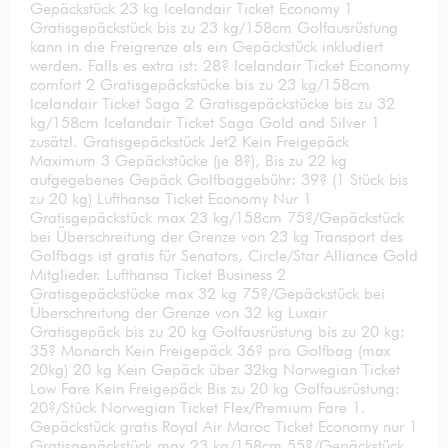
Gepäckstück 23 kg Icelandair Ticket Economy 1
Gratisgepäckstück bis zu 23 kg/158cm Golfausrüstung
kann in die Freigrenze als ein Gepäckstück inkludiert
werden. Falls es extra ist: 28? Icelandair Ticket Economy
comfort 2 Gratisgepäckstücke bis zu 23 kg/158cm
Icelandair Ticket Saga 2 Gratisgepäckstücke bis zu 32
kg/158cm Icelandair Ticket Saga Gold and Silver 1
zusätzl. Gratisgepäckstück Jet2 Kein Freigepäck
Maximum 3 Gepäckstücke (je 8?), Bis zu 22 kg
aufgegebenes Gepäck Golfbaggebühr: 39? (1 Stück bis
zu 20 kg) Lufthansa Ticket Economy Nur 1
Gratisgepäckstück max 23 kg/158cm 75?/Gepäckstück
bei Überschreitung der Grenze von 23 kg Transport des
Golfbags ist gratis für Senators, Circle/Star Alliance Gold
Mitglieder. Lufthansa Ticket Business 2
Gratisgepäckstücke max 32 kg 75?/Gepäckstück bei
Überschreitung der Grenze von 32 kg Luxair
Gratisgepäck bis zu 20 kg Golfausrüstung bis zu 20 kg:
35? Monarch Kein Freigepäck 36? pro Golfbag (max
20kg) 20 kg Kein Gepäck über 32kg Norwegian Ticket
Low Fare Kein Freigepäck Bis zu 20 kg Golfausrüstung:
20?/Stück Norwegian Ticket Flex/Premium Fare 1.
Gepäckstück gratis Royal Air Maroc Ticket Economy nur 1
Gratisgepäckstück max 23 kg/158cm 55?/Gepäckstück