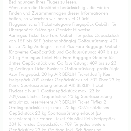
Bedingungen Ihres Fluges zu lesen.
Wenn man die Umstände berücksichtigt, die wir im
Finden und Zusammentragen dieser Informationen
hatten, so wünschen wir Ihnen viel Glück!
Fluggesellschaft Ticketkategorie Freigepäck Gebühr für
Übergepäck Zulässiges Gewicht Hinweise
Aerlingus Ticket Low Fare Gebühr für jedes Gepäckstück
von 15? bis 35? (saisonabhängig) Golfausrüstung: 40?
bis zu 23 kg Aerlingus Ticket Plus Fare Baggage Gebühr
für zweites Gepäckstück und Golfausrüstung: 40? bis zu
23 kg Aerlingus Ticket Flex Fare Baggage Gebühr für
drittes Gepäckstück und Golfausrüstung: 40? bis zu 23
kg Aerlingus Ticket Business Golfausrüstung: gratis Aigle
Azur Freigepäck 20 kg AIR BERLIN Ticket Justfly Kein
Freigepäck 70? /erstes Gepäckstück und 70? über 23 kg
Keine Sportausrüstung erlaubt AIR BERLIN Ticket
Flyclassic Nur 1 Gratisgepäckstück max. 23 kg
70?/zusätzliches Gepäckstück 23 kg Sportausrüstung
erlaubt (zu reservieren) AIR BERLIN Ticket Flyflex 2
Gratisgepäckstücke je max. 23 kg 70?/zusätzliches
Gepäckstück 23 kg Sportausrüstung erlaubt (zu
reservieren) Air France Ticket Prix Mini Kein Freigepäck
30? für erstes Gepäckstück, 70? für jedes weitere
Gepäckstück 23 kg Golfbag inkl. Schläger und