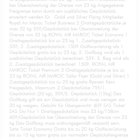
bei Überschreitung der Grenze von 23 kg Angegebene
Freigrenze kann durch ein zusätzliches Gepäckstück
erweitert werden für Gold und Silver Flying Mitglieder.
Royal Air Maroc Ticket Business 2 Gratisgepäckstücke je
max 32 kg 55?/Gepäckstück bei Überschreitung der
Grenze von 32 kg ROYAL AIR MAROC Ticket Economy 1
Gratisgepäckstück bis zu 23 kg 1. Zusatzgepäckstück:
55?; 2. Zusatzgepäckstück: 150? Golfausrüstung als 1.
Gepäckstück gratis bis zu 23 kg; 2. Golfbag wird als 1.
zusätzliches Gepäckstück berechnet: 55?; 3. Bag wird als
2. Zusatzgepäckstück berechnet: 150?. ROYAL AIR
MAROC Ticket Premium 2 Gratisgepäckstücke je bis zu
23 kg ROYAL AIR MAROC Safar Flyer (Gold und Silver) 1
Zusatzgepäckstück bis zu 23 kg gratis Ryanair Kein
Freigepäck, Maximum 2 Gepäckstücke 75?/1.
Gepäckstück (20 kg), 50?/2. Gepäckstück (15kg) Das
Golfbag gilt als ein Gepäckstück und muss weniger als
20 kg wiegen. Gebühr für Übergewicht: 60? SAS Ticket
SAS Go Nur 1 Gratisgepäckstück max 23 kg/158cm
60?/Gepäckstück bei Überschreitung der Grenze von 23
kg Das Golfbag muss ordnungsgemäß verpackt sein.
Sata Ticket Economy Gratis bis zu 20 kg Golfausrüstung
bis zu 15 kg kann gratis zur normalen Gepäcksfreigrenze