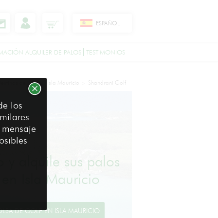
ESPAÑOL
MACIÓN ALQUILER DE PALOS
TESTIMONIOS
estinos de Golf
Isla Mauricio
Shandrani Golf
>
>
de los
milares
e mensaje
osibles
o y alquile sus palos
 en Isla Mauricio