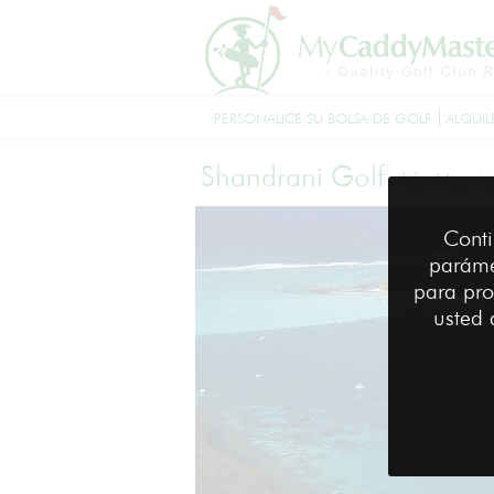
PERSONALICE SU BOLSA DE GOLF
ALQUIL
Shandrani Golf
-
Isla Mauri
Conti
paráme
para pro
usted 