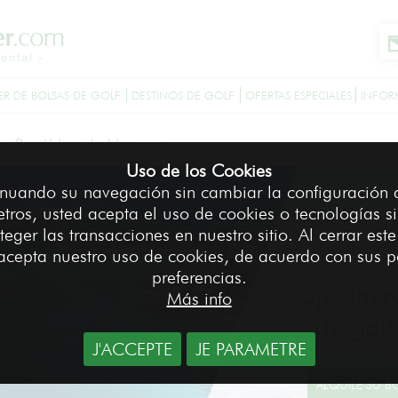
ER DE BOLSAS DE GOLF
DESTINOS DE GOLF
OFERTAS ESPECIALES
INFOR
cio República de Mauricio
Accueil
D
>
Uso de los Cookies
nuando su navegación sin cambiar la configuración 
tros, usted acepta el uso de cookies o tecnologías si
teger las transacciones en nuestro sitio. Al cerrar est
acepta nuestro uso de cookies, de acuerdo con sus p
preferencias.
Viaje liger
Más info
de golf
J'ACCEPTE
JE PARAMETRE