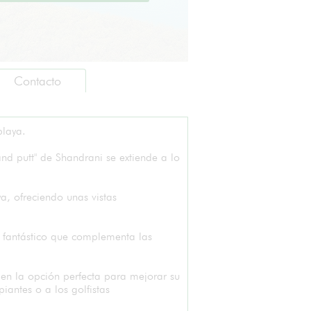
Contacto
playa.
Arquitecto:
nd putt" de Shandrani se extiende a lo
Campo:
9 ho
Tipo:
Park
Agua en juego:
Si
a, ofreciendo unas vistas
Arboles en Juego:
Si
Practica:
 fantástico que complementa las
Cochecitos:
Carros eléctricos:
Carros manuale:
en la opción perfecta para mejorar su
piantes o a los golfistas