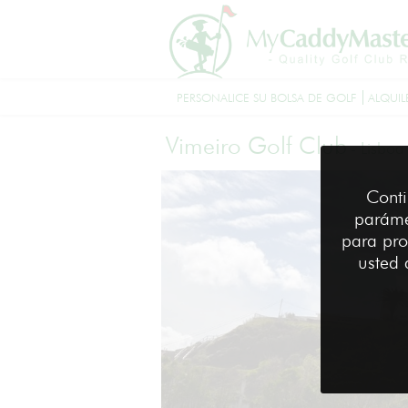
PERSONALICE SU BOLSA DE GOLF
ALQUIL
Vimeiro Golf Club
-
Lisboa
Conti
paráme
para pro
usted 