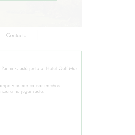
Contacto
Arquitecto:
Fra
Pennink, está junto al Hotel Golf Mar
Campo:
9 H
Tipo :
Ma
Agua en juego :
Si
e campo y puede causar muchos
ncia a no jugar recto.
Árboles en juego :
Si
Práctica:
Alf
Buggies:
Si
Carros eléctricos :
No
Carros manuales :
Si