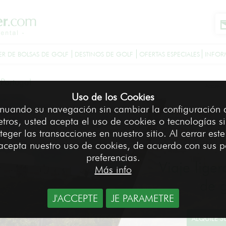
ER DE BOLSAS DE GOLF
DESTINOS DE GOLF
OFERTAS ESPECIALES
INFOR
 Portugal
Accueil
Uso de los Cookies
nuando su navegación sin cambiar la configuración 
tros, usted acepta el uso de cookies o tecnologías si
teger las transacciones en nuestro sitio. Al cerrar est
acepta nuestro uso de cookies, de acuerdo con sus p
preferencias.
Viaje liger
Más info
de g
J'ACCEPTE
JE PARAMETRE