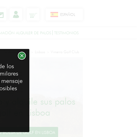
ESPAÑOL
MACIÓN ALQUILER DE PALOS
TESTIMONIOS
Destinos de Golf
Lisboa
Vimeiro Golf Club
>
>
>
de los
milares
e mensaje
osibles
o y alquile sus palos
olf en Lisboa