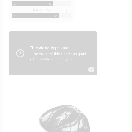
0
70
Potencia / 100
-
+
0
80