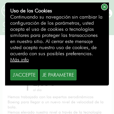
Uso de los Cookies
RESERVAR
Continuando su navegación sin cambiar la
configuración de los parámetros, usted
Callaway Driver XR 10.5° S
acepta el uso de cookies o tecnologías
Diestro
similares para proteger las transacciones
en nuestro sitio. Al cerrar este mensaje
DRIVER
usted acepta nuestro uso de cookies, de
acuerdo con sus posibles preferencias.
Más info
J'ACCEPTE
JE PARAMETRE
Desde
2,00
€
al día
Hemos trabajado con los expertos aerodinámicos
Boeing para llegar a un nuevo nivel de velocidad de la
bola.
Hemos elevado nuestro nivel a través de la tecnología