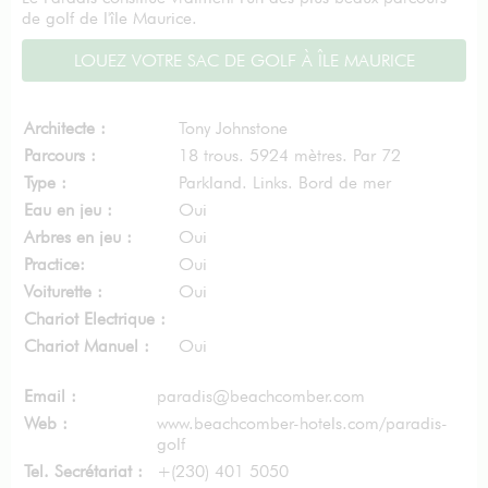
de golf de l'île Maurice.
LOUEZ VOTRE SAC DE GOLF À ÎLE MAURICE
Architecte :
Tony Johnstone
Parcours :
18 trous. 5924 mètres. Par 72
Type :
Parkland. Links. Bord de mer
Eau en jeu :
Oui
Arbres en jeu :
Oui
Practice:
Oui
Voiturette :
Oui
Chariot Electrique :
Chariot Manuel :
Oui
Email :
paradis@beachcomber.com
Web :
www.beachcomber-hotels.com/paradis-
golf
Tel. Secrétariat :
+(230) 401 5050