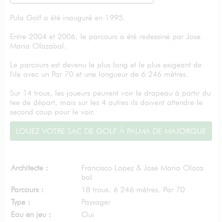
Pula Golf a été inauguré en 1995.
Entre 2004 et 2006, le parcours a été redessiné par Jose
Maria Olazabal.
Le parcours est devenu le plus long et le plus exigeant de
l'ile avec un Par 70 et une longueur de 6 246 mètres.
Sur 14 trous, les joueurs peuvent voir le drapeau à partir du
tee de départ, mais sur les 4 autres ils doivent attendre le
second coup pour le voir.
LOUEZ VOTRE SAC DE GOLF À PALMA DE MAJORQUE
Architecte :
Francisco Lopez & Jose Maria Olaza
bal
Parcours :
18 trous. 6 246 mètres. Par 70
Type :
Paysager
Eau en jeu :
Oui