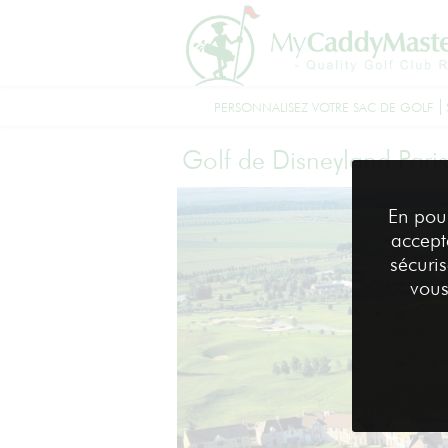
PERSONNALISEZ VOTRE SAC DE GOLF
Golf de Disneyland Paris
En pou
accepte
sécuri
vous