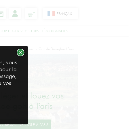
FRANÇAIS
OUR LOUER VOS CLUBS
TÉMOIGNAGES
stinations Golf
Paris
Golf de Disneyland Paris
>
>
s, vous
 pour la
essage,
à vos
léger et louez vos
 de golf à Paris