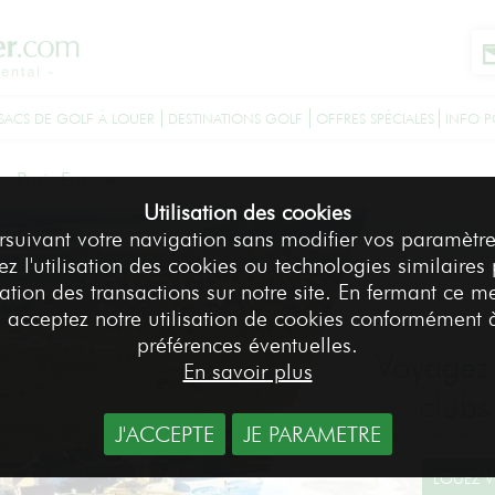
SACS DE GOLF À LOUER
DESTINATIONS GOLF
OFFRES SPÉCIALES
INFO P
-
Paris France
Accueil
De
>
Utilisation des cookies
rsuivant votre navigation sans modifier vos paramètre
z l'utilisation des cookies ou technologies similaires
sation des transactions sur notre site. En fermant ce m
 acceptez notre utilisation de cookies conformément 
préférences éventuelles.
Voyagez 
En savoir plus
clubs
J'ACCEPTE
JE PARAMETRE