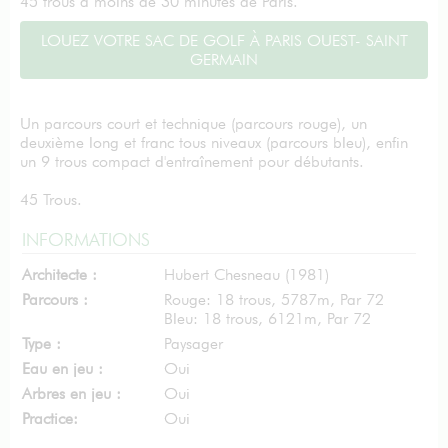
45 trous à moins de 30 minutes de Paris.
LOUEZ VOTRE SAC DE GOLF À PARIS OUEST- SAINT
GERMAIN
Un parcours court et technique (parcours rouge), un
deuxième long et franc tous niveaux (parcours bleu), enfin
un 9 trous compact d'entraînement pour débutants.
45 Trous.
INFORMATIONS
Architecte :
Hubert Chesneau (1981)
Parcours :
Rouge: 18 trous, 5787m, Par 72
Bleu: 18 trous, 6121m, Par 72
Type :
Paysager
Eau en jeu :
Oui
Arbres en jeu :
Oui
Practice:
Oui