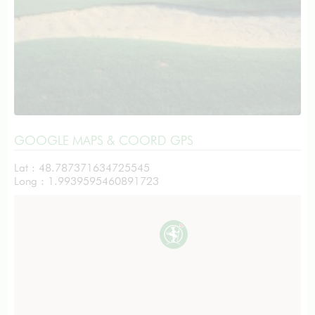
GOOGLE MAPS & COORD GPS
Lat : 48.787371634725545
Long : 1.9939595460891723