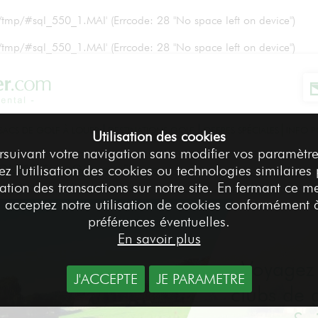
r/tmp/#sql_550_1.MAI' (Errcode: 28 "No space left on device")
r/tmp/#sql_550_1.MAI' (Errcode: 28 "No space left on device")
SACS DE GOLF À LOUER
DESTINATIONS GOLF
OFFRES SPÉCIALES
INFO P
Utilisation des cookies
rsuivant votre navigation sans modifier vos paramètre
 OUEST- Saint Germain France
z l'utilisation des cookies ou technologies similaires
Accueil
Destinations Golf
>
>
sation des transactions sur notre site. En fermant ce m
 acceptez notre utilisation de cookies conformément 
préférences éventuelles.
En savoir plus
Voyagez 
J'ACCEPTE
JE PARAMETRE
clubs de 