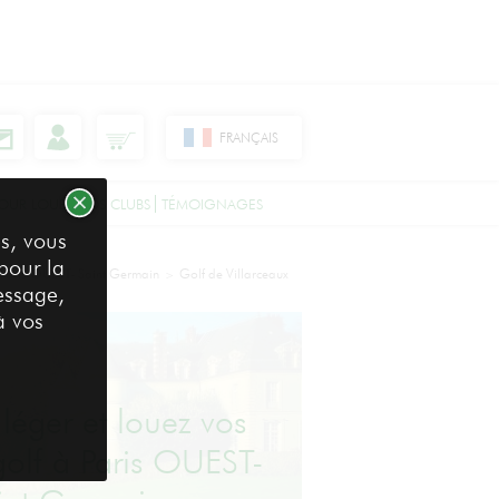
FRANÇAIS
OUR LOUER VOS CLUBS
TÉMOIGNAGES
s, vous
 pour la
Paris OUEST- Saint Germain
Golf de Villarceaux
>
essage,
à vos
léger et louez vos
golf à Paris OUEST-