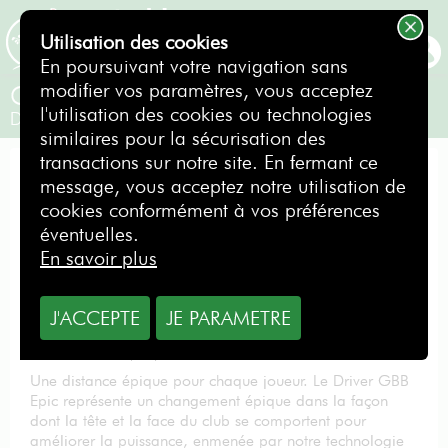
Utilisation des cookies
RÉSERVER
En poursuivant votre navigation sans
modifier vos paramètres, vous acceptez
Callaway Driver GBB EPIC 10.5° Stiff
l'utilisation des cookies ou technologies
Droitier
similaires pour la sécurisation des
transactions sur notre site. En fermant ce
DRIVER
message, vous acceptez notre utilisation de
cookies conformément à vos préférences
éventuelles.
En savoir plus
A partir de
J'ACCEPTE
JE PARAMETRE
2,00
€
par jour
Une distance épique pour chaque joueur. Le Driver GBB
Epic représente un changement épique dans la façon
dont la tête et la face du club se comportent pour
améliorer la puissance, enmenée par notre technologie