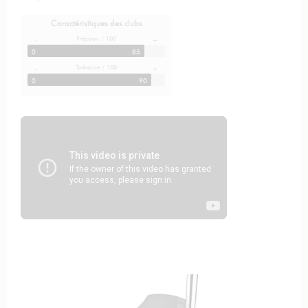
Caractéristiques des clubs
Précision / 100
-
+
0
85
Tolérance / 100
-
+
0
90