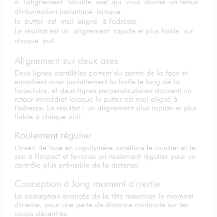
à
l'alignement
"double
axe" qui
vous
donne
un retour
d'information instantané
lorsque
le
putter
est
mal
aligné
à l'adresse.
Le résultat est un
alignement
rapide et plus fiable
sur
chaque
putt.
Alignement sur deux axes
Deux lignes parallèles partent du centre de la face et
encadrent ainsi parfaitement la balle le long de la
trajectoire, et deux lignes perpendiculaires donnent un
retour immédiat lorsque le putter est mal aligné à
l'adresse. Le résultat : un alignement plus rapide et plus
fiable à chaque putt.
Roulement régulier
L'insert de face en copolymère améliore le toucher et le
son à l'impact et favorise un roulement régulier pour un
contrôle plus prévisible de la distance.
Conception à long moment d'inertie
La conception avancée de la tête maximise le moment
d'inertie, pour une perte de distance minimale sur les
coups décentrés.