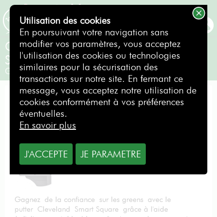
Utilisation des cookies
RÉSERVER
En poursuivant votre navigation sans
modifier vos paramètres, vous acceptez
Cleveland Putter Cleveland Smart
l'utilisation des cookies ou technologies
Square
similaires pour la sécurisation des
Gaucher
transactions sur notre site. En fermant ce
message, vous acceptez notre utilisation de
PUTTER
cookies conformément à vos préférences
éventuelles.
En savoir plus
A partir de
J'ACCEPTE
JE PARAMETRE
1,00
€
par jour
Gagnez
de la confiance
sur les greens
avec le
putter
Cleveland
Smart Square
grâce à l'aide