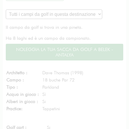
Il campo da golf si trova in una pineta.
Ha 8 laghi ed è un campo da campionato.
NOLEGGIA LA TUA SACCA DA GOLF A BELEK -
ANTALYA
Architetto :
Dave Thomas (1998)
Campo :
18 buche Par 72
Tipo :
Parkland
Acqua in gioco :
Sì
Alberi in gioco :
Si
Practice:
Tappetini
Golf cart :
Si