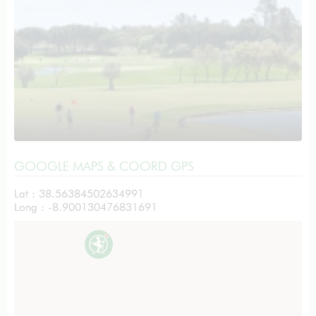
GOOGLE MAPS & COORD GPS
Lat : 38.56384502634991
Long : -8.900130476831691