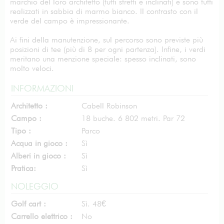
marchio del loro architetto (tutti stretti e inclinati) e sono tutti
realizzati in sabbia di marmo bianco. Il contrasto con il
verde del campo è impressionante.
Ai fini della manutenzione, sul percorso sono previste più
posizioni di tee (più di 8 per ogni partenza). Infine, i verdi
meritano una menzione speciale: spesso inclinati, sono
molto veloci.
INFORMAZIONI
Architetto :
Cabell Robinson
Campo :
18 buche. 6 802 metri. Par 72
Tipo :
Parco
Acqua in gioco :
Sì
Alberi in gioco :
Sì
Pratica:
Sì
NOLEGGIO
Golf cart :
Sì. 48€
Carrello elettrico :
No