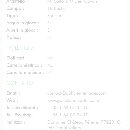
Architetto :
M. Saito & Michel Gayon
Campo :
18 buche
Tipo :
Foresta
Acqua in gioco :
Sì
Alberi in gioco :
Sì
Pratica:
Sì
NOLEGGIO
Golf cart :
No
Carrello elettrico :
No
Carrello manuale :
Sì
CONTATTO
Email :
contact@golfclementader.com
Web :
www.golfclementader.com/
Tel. Secrétariat :
+ 33 1 64 07 34 10
Tel. Pro-shop :
+ 33 1 64 07 34 10
Indirizzo :
Domaine Château Péreire, 77220, G
retz Armainviliers