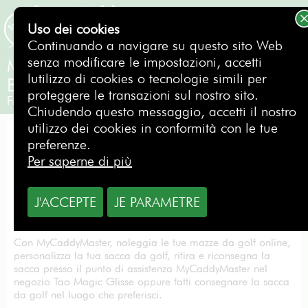
Uso dei cookies
PRENOTAZIONE
Continuando a navigare su questo sito Web
senza modificare le impostazioni, accetti
Mazze da golf da noleggiare nell'
lutilizzo di cookies o tecnologie simili per
Biarritz - Landes
proteggere le transazioni sul nostro sito.
Francia
Chiudendo questo messaggio, accetti il nostro
utilizzo dei cookies in conformità con le tue
Biarritz - Landes
preferenze.
Per saperne di più
Benvenuto all' Biarritz nei Paesi Baschi!
J'ACCEPTE
JE PARAMETRE
Il punto di assistenza MyCaddyMaster si è trasferito a
Soorts-Hossegor, presso il negozio Tao Magic Glisse.
Con MyCaddyMaster, noleggia le tue mazze da golf online,
personalizza la tua sacca da golf, ritira e riconsegna la
sacca presso il punto di assistenza MyCaddyMaster nel
negozio Tao Magic Glisse oppure fatti consegnare la sacca
da golf nel luogo che preferisci.