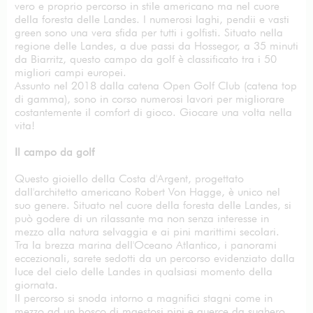
vero e proprio percorso in stile americano ma nel cuore
della foresta delle Landes. I numerosi laghi, pendii e vasti
green sono una vera sfida per tutti i golfisti. Situato nella
regione delle Landes, a due passi da Hossegor, a 35 minuti
da Biarritz, questo campo da golf è classificato tra i 50
migliori campi europei.
Assunto nel 2018 dalla catena Open Golf Club (catena top
di gamma), sono in corso numerosi lavori per migliorare
costantemente il comfort di gioco. Giocare una volta nella
vita!
Il campo da golf
Questo gioiello della Costa d'Argent, progettato
dall'architetto americano Robert Von Hagge, è unico nel
suo genere. Situato nel cuore della foresta delle Landes, si
può godere di un rilassante ma non senza interesse in
mezzo alla natura selvaggia e ai pini marittimi secolari.
Tra la brezza marina dell'Oceano Atlantico, i panorami
eccezionali, sarete sedotti da un percorso evidenziato dalla
luce del cielo delle Landes in qualsiasi momento della
giornata.
Il percorso si snoda intorno a magnifici stagni come in
mezzo ad un bosco di maestosi pini e querce da sughero.