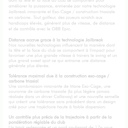
dont la tête et la face du club se comportent pour
améliorer la puissance, enmenée par notre technologie
Jailbreak innovante et Exo-Cage / construction triaxiale
en carbone. Tout golfeur, des joueurs scratch aux
handicaps élevés, génèrent plus de vitesse, de distance
et de contrôle avec le GBB Epic.
Distance accrue grace à la technologie Jailbreak
Nos nouvelles technologies influencent la manière dont
la tête et la face du club se comportent à l'impact pour
favoriser une plus grande vitesse à travers le swing et un
plus grand sweet spot ce qui entraine une distance
générale plus élevée.
Tolérance maximal due à la construction exo-cage /
carbone triaxial
Une combinaison innovante de titane Exo-Cage, une
couronne de carbone triaxiale (la plus légère jamais
réalisée dans un driver Callaway) et une nouvelle semelle
qui créent une tolérance sans précédent dans un design
créé pour une trajéctoire haute à faible dispersion.
Un contrôle plus précis de la trajectoire à partir de la
pondération réglable du club
Un track redessinée et un poid coulissant de 17g vous