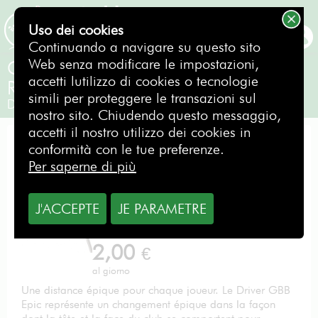
Uso dei cookies
PRENOTAZIONE
Continuando a navigare su questo sito
Web senza modificare le impostazioni,
Callaway Driver EPIC GBB 10.5°
accetti lutilizzo di cookies o tecnologie
Regular
simili per proteggere le transazioni sul
Destro
nostro sito. Chiudendo questo messaggio,
accetti il nostro utilizzo dei cookies in
DRIVER
conformità con le tue preferenze.
Per saperne di più
J'ACCEPTE
JE PARAMETRE
Da
2,00
€
al giorno
Une distance épique pour chaque joueur. Le Driver GBB
Epic représente un changement épique dans la façon