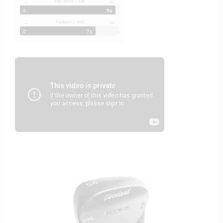
Precisione / 100
-
+
0
96
Perdono / 100
-
+
0
76