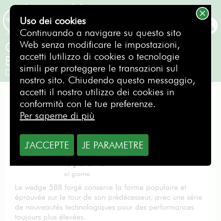
Uso dei cookies
PRENOTAZIONE
Continuando a navigare su questo sito
Web senza modificare le impostazioni,
Cleveland Wedge 52 ° - 588 Forged
accetti lutilizzo di cookies o tecnologie
Black Pearl 3.0
simili per proteggere le transazioni sul
Destro
nostro sito. Chiudendo questo messaggio,
accetti il nostro utilizzo dei cookies in
WEDGE
conformità con le tue preferenze.
Per saperne di più
J'ACCEPTE
JE PARAMETRE
Da
1,00
€
al giorno
Le wedge 588 forgé conserve la forme populaire et
éprouvée sur le tour de son prédécesseur, avec une série
de nouveautés technologiques pour des performances
toujours plus élevées.