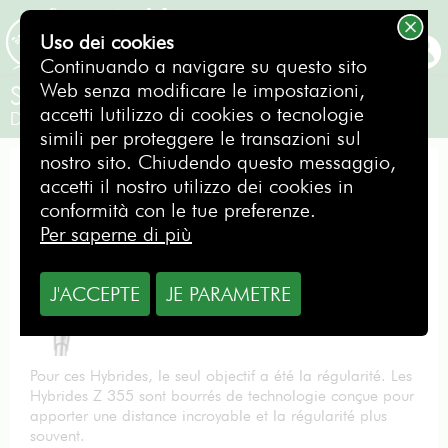
Uso dei cookies
PRENOTAZIONE
Continuando a navigare su questo sito
Web senza modificare le impostazioni,
Srixon Hybride 4 Z355
accetti lutilizzo di cookies o tecnologie
Destro
simili per proteggere le transazioni sul
nostro sito. Chiudendo questo messaggio,
IBRIDO
accetti il nostro utilizzo dei cookies in
conformità con le tue preferenze.
Per saperne di più
Da
J'ACCEPTE
JE PARAMETRE
1,00
€
al giorno
Pour ces Hybrides, le seul objectif a été la régularité. Les
Hybrides Z 355 sont bourrés de technologie conçue pour
apporter une distance incroyable et la régularité plus
souvent.