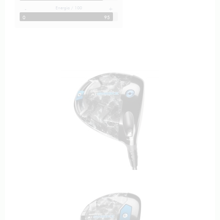
Energia / 100
-
+
0
95