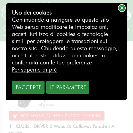
Uso dei cookies
PRENOTAZIONE
Continuando a navigare su questo sito
Web senza modificare le impostazioni,
Callaway PARADYM AI Smoke +1 Inch
accetti lutilizzo di cookies o tecnologie
+ 1 inch / Destro
simili per proteggere le transazioni sul
nostro sito. Chiudendo questo messaggio,
OFFERTA PRESTAZIONI
accetti il nostro utilizzo dei cookies in
conformità con le tue preferenze.
Per saperne di più
J'ACCEPTE
JE PARAMETRE
Da
8,50
€
al giorno
NOLEGGIA QUESTA SACCA DA GOLF
11 CLUBS. DRIVER & Wood 3: Callaway Paradym AI
smoke