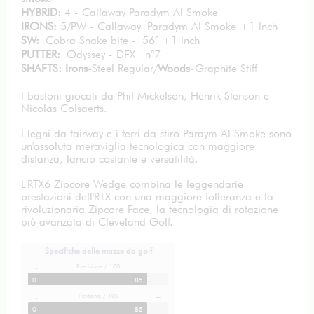
HYBRID:
4 - Callaway Paradym AI Smoke
IRONS:
5/PW - Callaway Paradym AI Smoke +1 Inch
SW:
Cobra Snake bite - 56° +1 Inch
PUTTER:
Odyssey - DFX n°7
SHAFTS: Irons-
Steel Regular/
Woods
-Graphite Stiff
I bastoni giocati da Phil Mickelson, Henrik Stenson e
Nicolas Colsaerts.
I legni da fairway e i ferri da stiro Paraym AI Smoke sono
un'assoluta meraviglia tecnologica con maggiore
distanza, lancio costante e versatilità.
L'RTX6 Zipcore Wedge combina le leggendarie
prestazioni dell'RTX con una maggiore tolleranza e la
rivoluzionaria Zipcore Face, la tecnologia di rotazione
più avanzata di Cleveland Golf.
Specifiche delle mazze da golf
Precisione / 100
-
+
0
85
Perdono / 100
-
+
0
85