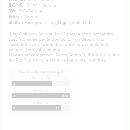
IRONS:
7/PW - Solaire
SW:
56°- Solaire
Putter :
Solaire
Shafts : Ferri-
grafiti Lady/
Legni
-grafiti Lady
Il set Callaway Solaire da 11 pezzi è stato progettato
specificamente per le donne, con un design, una
vestibilità e prestazioni di alto livello per aiutarle a
colpire i loro colpi migliori.
Questo set comprende: Driver, legno 3, ibridi 5 e 6, ferri
da 7 a 9, pitching e sand wedge, putter, cart bag.
Specifiche delle mazze da golf
Precisione / 100
-
+
0
70
Perdono / 100
-
+
0
100
Energia / 100
-
+
0
85