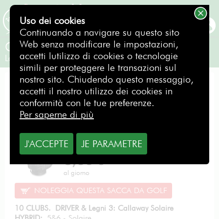
Uso dei cookies
PRENOTAZIONE
Continuando a navigare su questo sito
Web senza modificare le impostazioni,
Callaway SOLAIRE Black
accetti lutilizzo di cookies o tecnologie
Ladies / Destro
simili per proteggere le transazioni sul
nostro sito. Chiudendo questo messaggio,
OFFERTA EVOLUZIONE
accetti il nostro utilizzo dei cookies in
conformità con le tue preferenze.
Per saperne di più
J'ACCEPTE
JE PARAMETRE
Da
6,00
€
al giorno
NOLEGGIA QUESTA SACCA DA GOLF
10 CLUBS. DRIVER & Legni 3: Callaway Solaire
HYBRID:
5&6 - Solaire