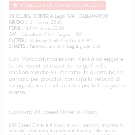
NOLEGGIA QUESTA SACCA DA GOLF
12 CLUBS. DRIVER & Legni 3/4: CALLAWAY XR
IBRIDO :
3 - Srixon Z585
FERRI :
4/PW Srixon Z785
SW :
Cleveland RTX 4 Forged - 58°
PUTTER :
Odyssey White Hot Pro 2.0 #1
SHAFTS : Ferri-
Acciaio Stiff /
Legni
-grafiti Stiff
Con Myccaddymaster.com vieni a noleggiare
le più recenti attrezzature da golf delle
migliori marche sul mercato. In questa borsa,
pensata per giocatori con un'alta velocità di
swing, abbiamo selezionato per te le seguenti
mazze:
Callaway XR Speed Driver & Wood
L'XR Speed Driver è il luogo in cui il perdono incontra la
velocità . Abbiamo lavorato con Boeing sulla nostra