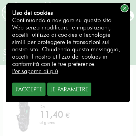
Erreur SQL
SQLSTATE[HY000]: General error: 1 Can't create/write to file
Uso dei cookies
'/var/tmp/#sql_550_1.MAI' (Errcode: 28 "No space left on
PRENOTAZIONE
Continuando a navigare su questo sito
device")
Web senza modificare le impostazioni,
accetti lutilizzo di cookies o tecnologie
simili per proteggere le transazioni sul
nostro sito. Chiudendo questo messaggio,
Srixon Z785 / CALLAWAY XR Speed
accetti il nostro utilizzo dei cookies in
Signori / Destro
conformità con le tue preferenze.
Per saperne di più
OFFERTA ECCELLENZA
J'ACCEPTE
JE PARAMETRE
Da
11,40
€
al giorno