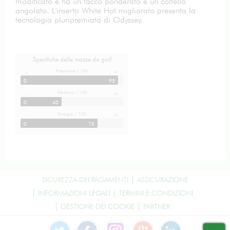
modificata e ha un tacco ponderato e un coltello
angolato. L'inserto White Hot migliorato presenta la
tecnologia pluripremiata di Odyssey.
Specifiche delle mazze da golf
Precisione / 100
-
+
0
95
Perdono / 100
-
+
0
40
Energia / 100
-
+
0
75
SICUREZZA DEI PAGAMENTI
ASSICURAZIONE
INFORMAZIONI LEGALI
TERMINI E CONDIZIONI
GESTIONE DEI COOKIE
PARTNER