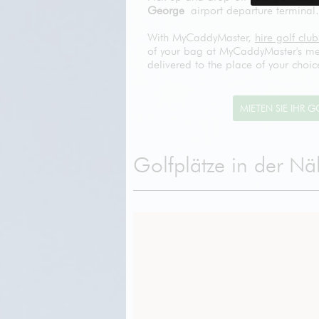
George
airport departure terminal.
With MyCaddyMaster,
hire golf club
of your bag at MyCaddyMaster's mee
delivered to the place of your choic
Golfplätze in der N