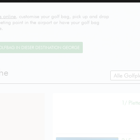
s online
, customise your golf bag, pick up and drop
ting point in the airport or have your golf bag
e.
ähe
Alle Golfpl
1/ Plet