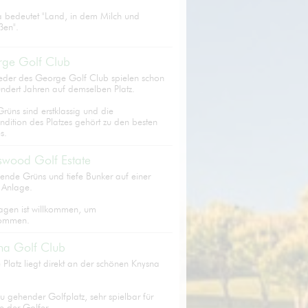
 bedeutet "Land, in dem Milch und
ßen".
rge Golf Club
ieder des George Golf Club spielen schon
hundert Jahren auf demselben Platz.
üns sind erstklassig und die
dition des Platzes gehört zu den besten
s.
swood Golf Estate
ende Grüns und tiefe Bunker auf einer
 Anlage.
agen ist willkommen, um
ommen.
na Golf Club
 Platz liegt direkt an der schönen Knysna
 zu gehender Golfplatz, sehr spielbar für
e der Golfer.