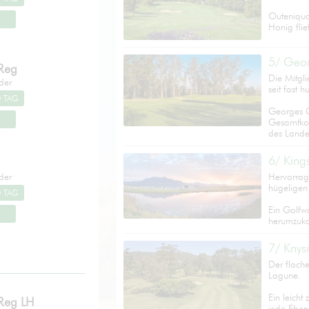
Outeniqua
Honig flie
5/ Geo
 Reg
Die Mitgl
der
seit fast 
Georges Gr
Gesamtkon
des Lande
6/ King
der
Hervorrag
hügeligen
Ein Golfw
herumzuk
7/ Knys
Der flache
Lagune.
Ein leicht
 Reg LH
jede Eben