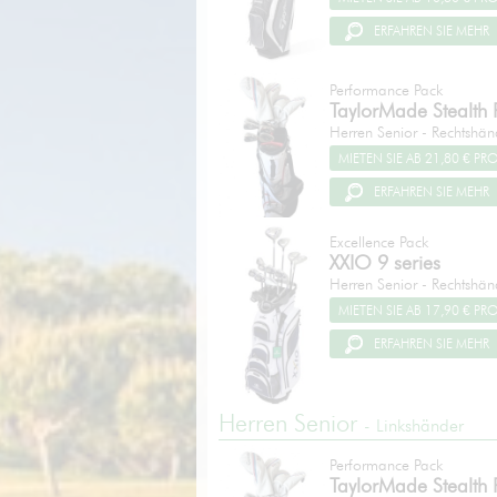
ERFAHREN SIE MEHR
Performance Pack
TaylorMade
Stealth
Herren Senior - Rechtshän
ERFAHREN SIE MEHR
Excellence Pack
XXIO
9 series
Herren Senior - Rechtshän
ERFAHREN SIE MEHR
Herren Senior
- Linkshänder
Performance Pack
TaylorMade
Stealth