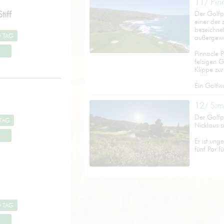
11/ Pin
tiff
Der Golfpl
einer der 
bezeichnet
außergewö
Pinnacle P
felsigen 
Klippe zur
Ein Golfwa
12/ Sim
Der Golfpl
Nicklaus s
Er ist ung
fünf Par fü