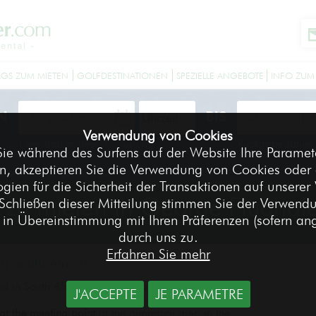
GS ZUM MIETEN
GOLFDESTINATIONEN
SPEZIELLE ANGEBOTE
INFO ZUM
N
BIS
Verwendung von Cookies
Lieferdatum Ihrer Ausrüstung
Rückgabedatum I
ie während des Surfens auf der Website Ihre Paramete
n, akzeptieren Sie die Verwendung von Cookies oder 
zu mieten in George Flughafen
gien für die Sicherheit der Transaktionen auf unserer
 zu mieten in George Flughaf
Schließen dieser Mitteilung stimmen Sie der Verwend
in Übereinstimmung mit Ihren Präferenzen (sofern a
durch uns zu.
Erfahren Sie mehr
n South Africa!
in South Africa, at George airport !
J'ACCEPTE
JE PARAMETRE
at the meeting point
at the departure area
in the