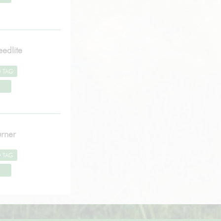
edlite
rner