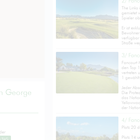
2/ Fanc
The Links 
gemietet 
Spieler obl
Er ist exk
Bewohner 
verfügbar 
Straße we
3/ Fanc
Fancourt M
den Top 1
vertreten
1 gewählt
Jeder Absc
ih George
Die Prote
das Nation
Yellowwoo
der Natio
4/ Fanc
Platz 20 
der
Platz 14 u