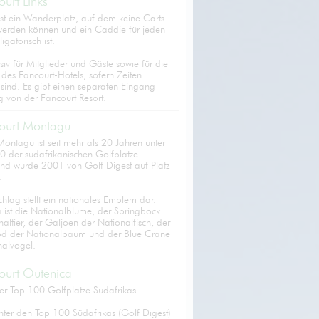
ourt Links
ist ein Wanderplatz, auf dem keine Carts
werden können und ein Caddie für jeden
igatorisch ist.
lusiv für Mitglieder und Gäste sowie für die
des Fancourt-Hotels, sofern Zeiten
sind. Es gibt einen separaten Eingang
g von der Fancourt Resort.
ourt Montagu
ontagu ist seit mehr als 20 Jahren unter
0 der südafrikanischen Golfplätze
 und wurde 2001 von Golf Digest auf Platz
.
hlag stellt ein nationales Emblem dar.
a ist die Nationalblume, der Springbock
altier, der Galjoen der Nationalfisch, der
d der Nationalbaum und der Blue Crane
nalvogel.
ourt Outenica
der Top 100 Golfplätze Südafrikas
nter den Top 100 Südafrikas (Golf Digest)