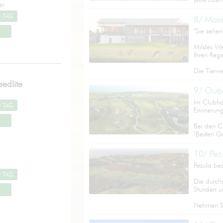
er
8/ Moss
"Sie sehe
Mildes We
Ihren Reg
Die Tierwe
edlite
9/ Oub
Im Clubha
Erinnerung
Bei den C
"Besten Go
10/ Pez
Pezula be
Die durchs
Stunden u
Nehmen Sie