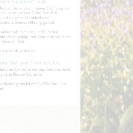
nacle Point Golf Club
atz wurde kurz nach seiner Eröffnung als
zehn besten neuen Plätze der Welt
 und für seine Schönheit und
hnliche Streckenführung gelobt.
oint ist auf einem steil abfallenden,
Gelände angelegt, auf dem man von einer
 nächsten hüpft.
gen ist obligatorisch.
ola Golf and Country Club
atz von Simola ist erst der dritte von Jack
ignierte Platz in Südafrika.
ewöhnlich gestaltet mit fünf Par drei und
nf.