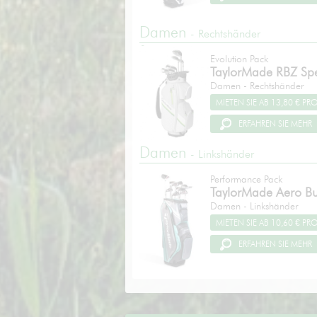
Damen
- Rechtshänder
Evolution Pack
TaylorMade
RBZ Spe
Damen - Rechtshänder
ERFAHREN SIE MEHR
Damen
- Linkshänder
Performance Pack
TaylorMade
Aero Bu
Damen - Linkshänder
ERFAHREN SIE MEHR