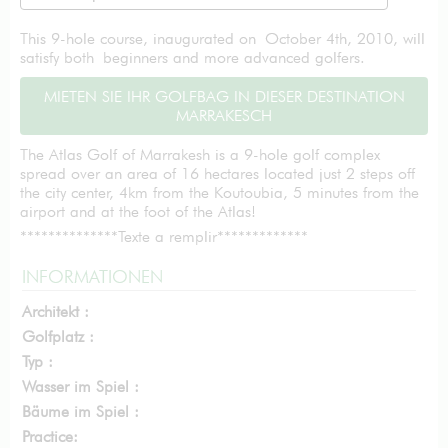
This 9-hole course, inaugurated on October 4th, 2010, will
satisfy both beginners and more advanced golfers.
MIETEN SIE IHR GOLFBAG IN DIESER DESTINATION
MARRAKESCH
The Atlas Golf of Marrakesh is a 9-hole golf complex
spread over an area of 16 hectares located just 2 steps off
the city center, 4km from the Koutoubia, 5 minutes from the
airport and at the foot of the Atlas!
**************Texte a remplir*************
INFORMATIONEN
Architekt :
Golfplatz :
Typ :
Wasser im Spiel :
Bäume im Spiel :
Practice: