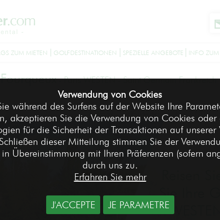
GS ZUM MIETEN
GOLFDESTINATIONEN
SPEZIELLE ANGEBOTE
INFO ZUM
 Fourqueux
-
Paris WESTEN - Saint Germain Frankreich
Verwendung von Cookies
ie während des Surfens auf der Website Ihre Paramete
Accueil
Golfdestinationen
Paris WESTEN - S
>
>
n, akzeptieren Sie die Verwendung von Cookies oder 
gien für die Sicherheit der Transaktionen auf unserer
Schließen dieser Mitteilung stimmen Sie der Verwend
in Übereinstimmung mit Ihren Präferenzen (sofern a
durch uns zu.
Reisen Si
Erfahren Sie mehr
Sie Ihre G
J'ACCEPTE
JE PARAMETRE
WESTEN 