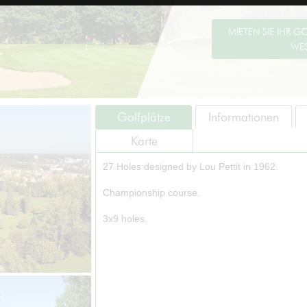
Golfplätze
Informationen
Karte
27 Holes designed by Lou Pettit in 1962.
Championship course.
3x9 holes.