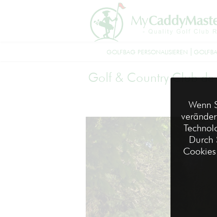
GOLFBAG PERSONALISIEREN
GOLFBA
Golf & Country Club de
Wenn S
veränder
Technolo
Durch 
Cookies 