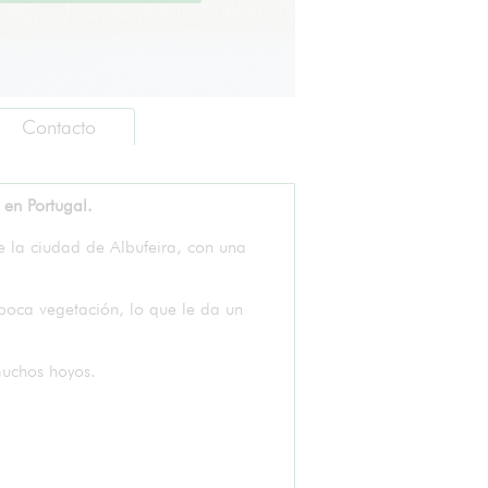
Contacto
en Portugal.
Arquitecto
: Pedro Vasc
Campo
:18 hoyos (312
 la ciudad de Albufeira, con una
Tipo
: Links
Agua en juego
: Sí
Árboles en juego
: Sí
poca vegetación, lo que le da un
Práctica
: Alfombra
Buggies
: Sí
muchos hoyos.
Carros eléctricos
: No
Carros manuales
: Sí