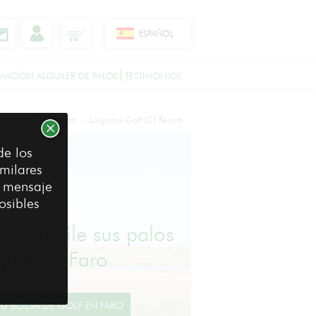
ESPAÑOL
MACIÓN ALQUILER DE PALOS
TESTIMONIOS
tinos de Golf
Faro
Salgados Golf (CS Resort)
>
>
de los
milares
e mensaje
osibles
o y alquile sus palos
golf en Faro