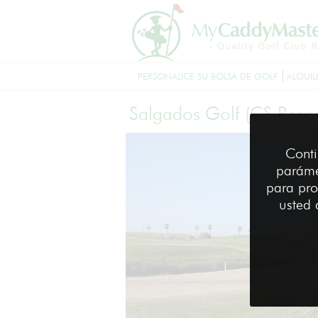
PERSONALICE SU BOLSA DE GOLF
ALQUIL
Salgados Golf (CS Resor
Conti
paráme
para pro
usted 