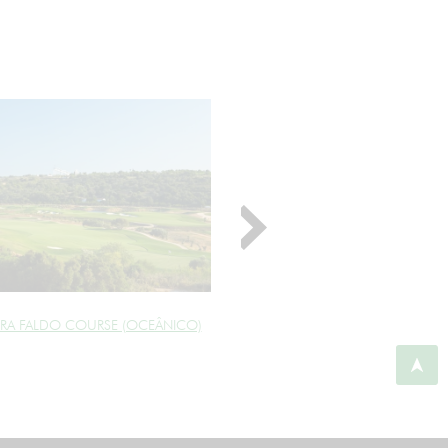
RA FALDO COURSE (OCEÂNICO)
BALAIA GOLF CLUB