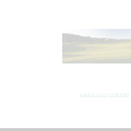
ALAMOS GOLF (CS RESORT)
cookie_marketing =