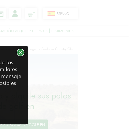
ESPAÑOL
MACIÓN ALQUILER DE PALOS
TESTIMONIOS
tinos de Golf
Málaga
Sanlucar Country Club
>
>
de los
milares
e mensaje
osibles
o y alquile sus palos
de golf en