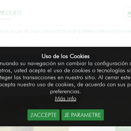
ER DE BOLSAS DE GOLF
DESTINOS DE GOLF
OFERTAS ESPECIALES
INFOR
Málaga España
Accueil
Des
>
Uso de los Cookies
nuando su navegación sin cambiar la configuración 
tros, usted acepta el uso de cookies o tecnologías si
teger las transacciones en nuestro sitio. Al cerrar est
acepta nuestro uso de cookies, de acuerdo con sus p
preferencias.
Viaje liger
Más info
J'ACCEPTE
JE PARAMETRE