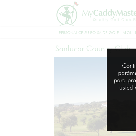
PERSONALICE SU BOLSA DE GOLF
ALQUIL
Sanlucar Country Club
-
Conti
paráme
para pro
usted 