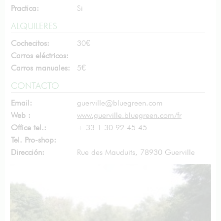
Practica:
Si
ALQUILERES
Cochecitos:
30€
Carros eléctricos:
Carros manuales:
5€
CONTACTO
Email:
guerville@bluegreen.com
Web :
www.guerville.bluegreen.com/fr
Office tel.:
+ 33 1 30 92 45 45
Tel. Pro-shop:
Dirección:
Rue des Mauduits, 78930 Guerville