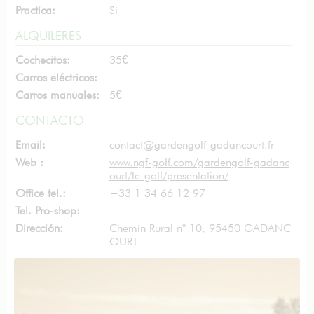
Practica:
Si
ALQUILERES
Cochecitos:
35€
Carros eléctricos:
Carros manuales:
5€
CONTACTO
Email:
contact@gardengolf-gadancourt.fr
Web :
www.ngf-golf.com/gardengolf-gadanc
ourt/le-golf/presentation/
Office tel.:
+33 1 34 66 12 97
Tel. Pro-shop:
Dirección:
Chemin Rural n° 10, 95450 GADANC
OURT