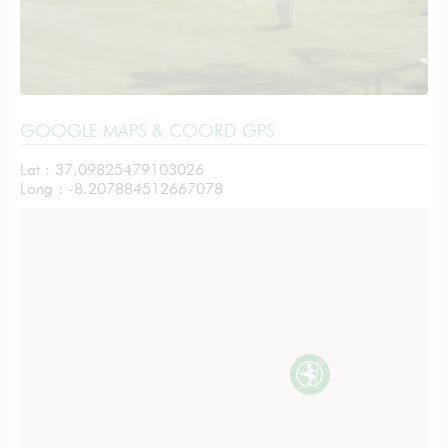
GOOGLE MAPS & COORD GPS
Lat : 37.09825479103026
Long : -8.207884512667078