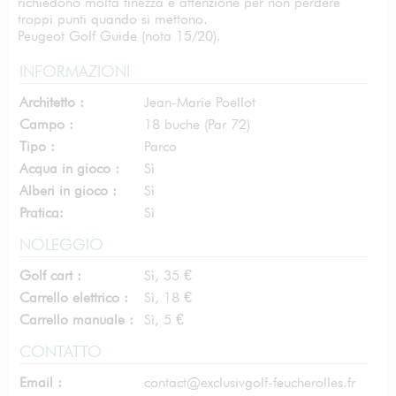
richiedono molta finezza e attenzione per non perdere
troppi punti quando si mettono.
Peugeot Golf Guide (nota 15/20).
INFORMAZIONI
Architetto :
Jean-Marie Poellot
Campo :
18 buche (Par 72)
Tipo :
Parco
Acqua in gioco :
Sì
Alberi in gioco :
Sì
Pratica:
Sì
NOLEGGIO
Golf cart :
Sì, 35 €
Carrello elettrico :
Sì, 18 €
Carrello manuale :
Sì, 5 €
CONTATTO
Email :
contact@exclusivgolf-feucherolles.fr