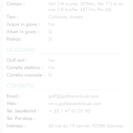
Campo :
Vert (18 buche, 5936m; Par 71) et Ja
une (18 buche, 4877m; Par 68)
Tipo :
Collinare, foresta
Acqua in gioco :
No
Alberi in gioco :
Sì
Pratica:
Sì
NOLEGGIO
Golf cart :
No
Carrello elettrico :
No
Carrello manuale :
Sì
CONTATTO
Email :
golf@golfsaintcloud.com
Web :
www.golfdesaintcloud.com
Tel. Secrétariat :
+ 33 1 47 01 01 85
Tel. Pro-shop :
Indirizzo :
60 rue du 19 janvier, 92380 Garches