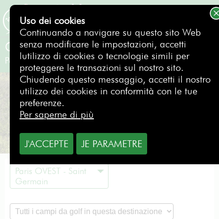
Uso dei cookies
PRENOTAZIONE
Continuando a navigare su questo sito Web
senza modificare le impostazioni, accetti
Golf de Saint Cloud
lutilizzo di cookies o tecnologie simili per
Paris OVEST - Saint Germain
- Francia
proteggere le transazioni sul nostro sito.
Chiudendo questo messaggio, accetti il nostro
utilizzo dei cookies in conformità con le tue
preferenze.
Per saperne di più
J'ACCEPTE
JE PARAMETRE
Paris OVEST - Saint
Germain