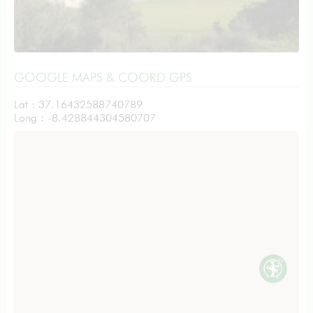
GOOGLE MAPS & COORD GPS
Lat : 37.16432588740789
Long : -8.428844304580707