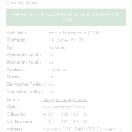
Guns der Spiele.
MIETEN SIE IHR GOLFBAG IN DIESER DESTINATION
FARO
Architekt :
Fausto Nascimento (2006)
Golfplatz :
18 Löcher, Par 70
Typ :
Parkland
Wasser im Spiel :
Ja
Bäume im Spiel :
Ja
Practice:
Teppiche
Karren :
Ja
Elektrischer Trolley :
Ja
Manueller Trolley :
Ja
Email:
info@pestanagolf.com
Web :
www.pestanagolf.com
Office tel.:
+(351) 282 440 130
Tel. Pro-shop:
+(351) 282 440 130
Address:
Apartado 1011 8401-908 Carvoeiro, L