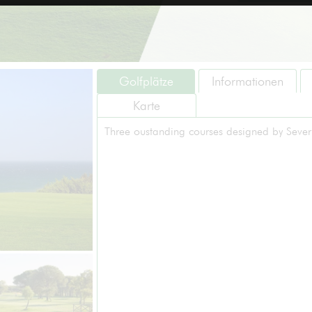
Golfplätze
Informationen
Karte
Three oustanding courses designed by Severi