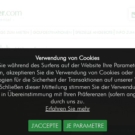
GS ZUM MIETEN
GOLFDESTINATIONEN
SPEZIELLE ANGEBOTE
INFO ZUM
Club
-
Málaga Spanien
Accueil
Golfdest
>
Verwendung von Cookies
ie während des Surfens auf der Website Ihre Paramete
n, akzeptieren Sie die Verwendung von Cookies oder 
gien für die Sicherheit der Transaktionen auf unserer
Schließen dieser Mitteilung stimmen Sie der Verwend
in Übereinstimmung mit Ihren Präferenzen (sofern a
Reisen Si
durch uns zu.
Erfahren Sie mehr
Sie Ihr
J'ACCEPTE
JE PARAMETRE