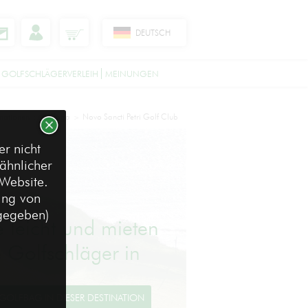
DEUTSCH
 GOLFSCHLÄGERVERLEIH
MEINUNGEN
inationen
Málaga
Novo Sancti Petri Golf Club
>
>
r nicht
ähnlicher
 Website.
ung von
ngegeben)
e leicht und mieten
e Golfschläger in