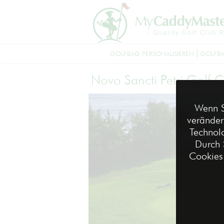
GOLFBAG PERSONALISIEREN
GOLFBA
Novo Sancti Petri Golf 
Wenn S
veränder
Technolo
Durch 
Cookies 