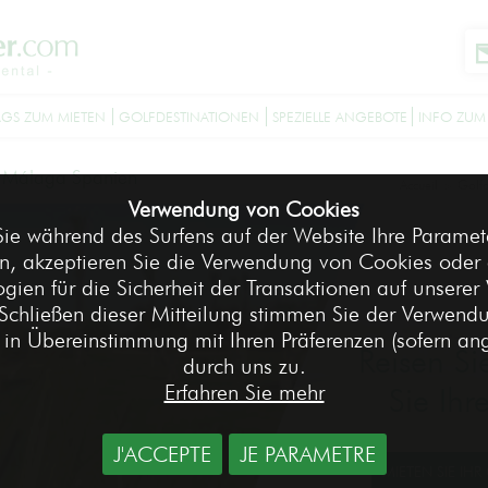
GS ZUM MIETEN
GOLFDESTINATIONEN
SPEZIELLE ANGEBOTE
INFO ZUM
-
Málaga Spanien
Accueil
Golfd
>
Verwendung von Cookies
ie während des Surfens auf der Website Ihre Paramete
n, akzeptieren Sie die Verwendung von Cookies oder 
gien für die Sicherheit der Transaktionen auf unserer
Schließen dieser Mitteilung stimmen Sie der Verwend
in Übereinstimmung mit Ihren Präferenzen (sofern a
Reisen Si
durch uns zu.
Erfahren Sie mehr
Sie Ihr
J'ACCEPTE
JE PARAMETRE