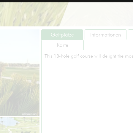
Golfplätze
Informationen
Karte
This 18-hole golf course will delight the mo