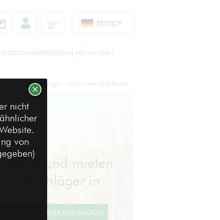
DEUTSCH
 GOLFSCHLÄGERVERLEIH
MEINUNGEN
estinationen
Málaga
Villa Nueva Golf Resort
>
>
r nicht
ähnlicher
 Website.
ung von
ngegeben)
e leicht und mieten
e Golfschläger in