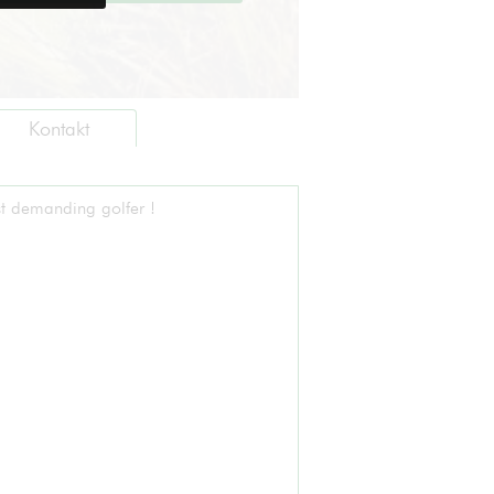
Kontakt
st demanding golfer !