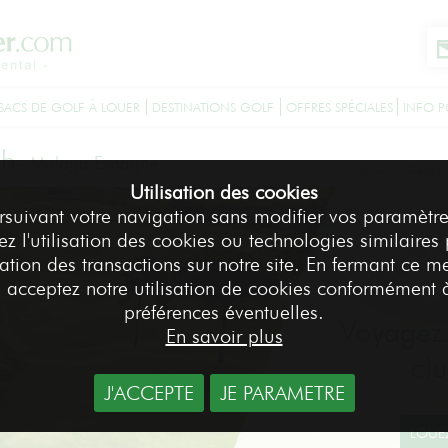
SACS DE GOLF À LOUER
DESTINATIONS GOLF
OFFRES SPÉCIALES
INFO P
ub
-
Malaga Espagne
Accueil
Destina
>
Utilisation des cookies
rsuivant votre navigation sans modifier vos paramètre
z l'utilisation des cookies ou technologies similaires
sation des transactions sur notre site. En fermant ce m
 acceptez notre utilisation de cookies conformément 
préférences éventuelles.
Voyagez 
En savoir plus
cl
J'ACCEPTE
JE PARAMETRE