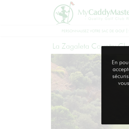
PERSONNALISEZ VOTRE SAC DE GOLF
La Zagaleta Country Cl
En pou
accepte
sécuri
vous