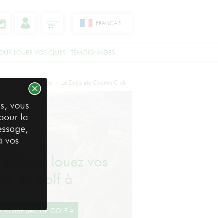
FRANÇAIS
OUR LOUER VOS CLUBS
TÉMOIGNAGES
tions Golf
Malaga
La Zagaleta Country Club
>
>
s, vous
 pour la
essage,
à vos
léger et louez vos
ubs de golf à