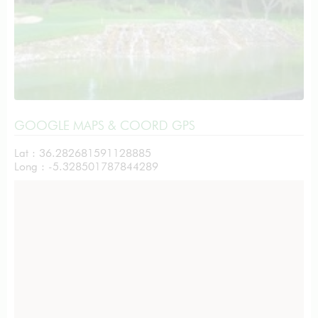
GOOGLE MAPS & COORD GPS
Lat : 36.282681591128885
Long : -5.328501787844289