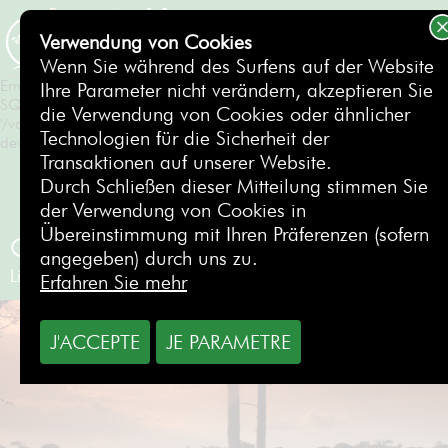
Erreur SQL
SQLSTATE[HY000]: General error: 1 Can't create/write to file
Verwendung von Cookies
'/var/tmp/#sql_550_0.MAI' (Errcode: 28 "No space left on
BUCHEN
Wenn Sie während des Surfens auf der Website
device")
Erreur SQL
Ihre Parameter nicht verändern, akzeptieren Sie
SQLSTATE[HY000]: General error: 1 Can't create/write to file
die Verwendung von Cookies oder ähnlicher
'/var/tmp/#sql_550_0.MAI' (Errcode: 28 "No space left on
Technologien für die Sicherheit der
device")
Transaktionen auf unserer Website.
Durch Schließen dieser Mitteilung stimmen Sie
der Verwendung von Cookies in
Übereinstimmung mit Ihren Präferenzen (sofern
Oitavos Dunes Club
angegeben) durch uns zu.
Lissabon
- Portugal
Erfahren Sie mehr
J'ACCEPTE
JE PARAMETRE