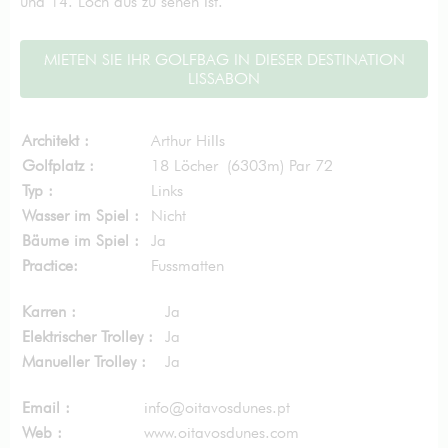
und 14. Loch aus zu sehen ist.
MIETEN SIE IHR GOLFBAG IN DIESER DESTINATION
LISSABON
Architekt :
Arthur Hills
Golfplatz :
18 Löcher (6303m) Par 72
Typ :
Links
Wasser im Spiel :
Nicht
Bäume im Spiel :
Ja
Practice:
Fussmatten
Karren :
Ja
Elektrischer Trolley :
Ja
Manueller Trolley :
Ja
Email :
info@oitavosdunes.pt
Web :
www.oitavosdunes.com