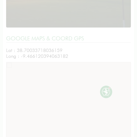
GOOGLE MAPS & COORD GPS
Lat : 38.70033718036159
Long : -9.466120394063182