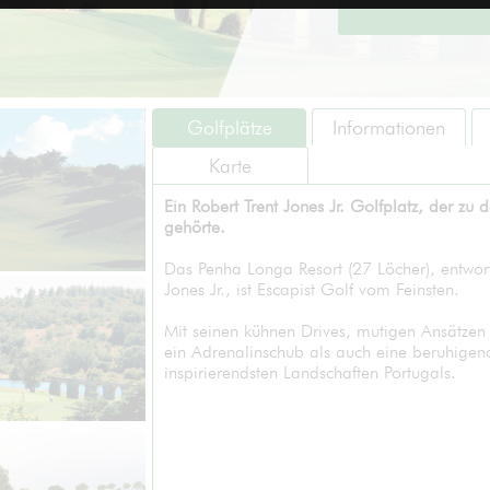
Golfplätze
Informationen
Karte
Ein Robert Trent Jones Jr. Golfplatz, der zu
gehörte.
Das Penha Longa Resort (27 Löcher), entwo
Jones Jr., ist Escapist Golf vom Feinsten.
Mit seinen kühnen Drives, mutigen Ansätzen 
ein Adrenalinschub als auch eine beruhigen
inspirierendsten Landschaften Portugals.