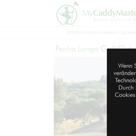
GOLFBAG PERSONALISIEREN
GOLFBA
Penha Longa Golf Club
Wenn S
veränder
Technolo
Durch 
Cookies 