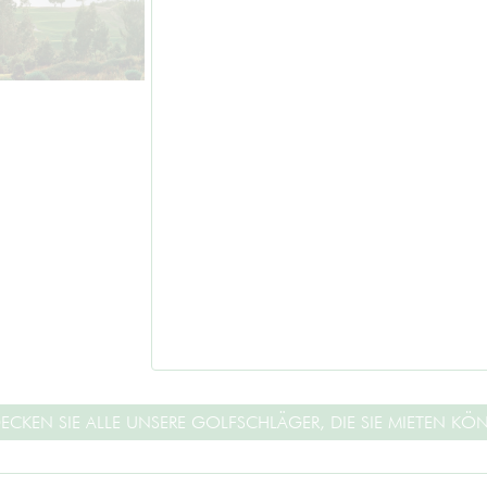
ECKEN SIE ALLE UNSERE GOLFSCHLÄGER, DIE SIE MIETEN KÖ