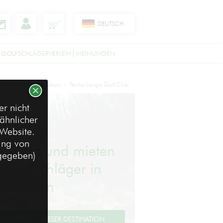
DEUTSCH
 GOLFSCHLÄGERVERLEIH
MEINUNGEN
estinationen
Lissabon
Penha Longa Golf Club
>
>
r nicht
ähnlicher
 Website.
ung von
e leicht und mieten
ngegeben)
e Golfschläger in
Lissabon