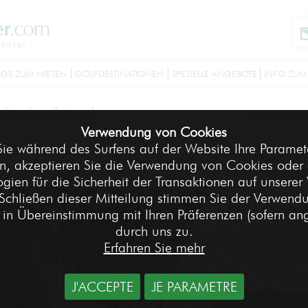
GS ZUM MIETEN
GOLFDESTINATIONEN
SPEZIELLE ANGEBOTE
INFO ZUM
-
Lissabon Portugal
Accueil
Golfd
>
Verwendung von Cookies
ie während des Surfens auf der Website Ihre Paramete
n, akzeptieren Sie die Verwendung von Cookies oder 
gien für die Sicherheit der Transaktionen auf unserer
Schließen dieser Mitteilung stimmen Sie der Verwend
Reisen Si
in Übereinstimmung mit Ihren Präferenzen (sofern a
Sie Ihr
durch uns zu.
Erfahren Sie mehr
J'ACCEPTE
JE PARAMETRE