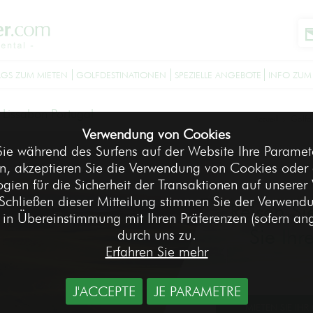
GS ZUM MIETEN
GOLFDESTINATIONEN
SPEZIELLE ANGEBOTE
INFO ZUM
-
Lissabon Portugal
Accueil
Golfd
>
Verwendung von Cookies
ie während des Surfens auf der Website Ihre Paramete
n, akzeptieren Sie die Verwendung von Cookies oder 
gien für die Sicherheit der Transaktionen auf unserer
Schließen dieser Mitteilung stimmen Sie der Verwend
Reisen Si
in Übereinstimmung mit Ihren Präferenzen (sofern a
Sie Ihr
durch uns zu.
Erfahren Sie mehr
J'ACCEPTE
JE PARAMETRE