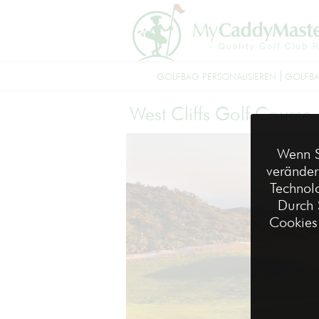
GOLFBAG PERSONALISIEREN
GOLFBA
West Cliffs Golf Course
Wenn S
veränder
Technolo
Durch 
Cookies 