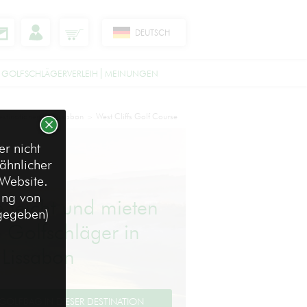
DEUTSCH
 GOLFSCHLÄGERVERLEIH
MEINUNGEN
estinationen
Lissabon
West Cliffs Golf Course
>
>
r nicht
ähnlicher
 Website.
ung von
e leicht und mieten
ngegeben)
e Golfschläger in
Lissabon