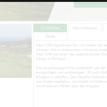
Golfplätze
Informationen
Karte
West Cliffs hypnotisiert Sie und fordert Sie 
zähmen, sich zu entspannen und etwas ande
West Cliffs hat einen der spektakulärsten Go
Design in Portugal.
Die abwechslungsreiche Landschaft und der
einzigartigen und erstklassigen 18-Loch-Go
d'Argent zu schaffen. Das aktuelle Gelände 
und Küstenvegetation, durchsetzt mit Kiefer
verschiedenen Höhen über den Klippen.